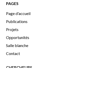
PAGES
Page d'accueil
Publications
Projets
Opportunités
Salle blanche
Contact
CHERCHEURS
Chercheurs
Gallerie d'images
uOttawa
|
Physics
|
OCIBME