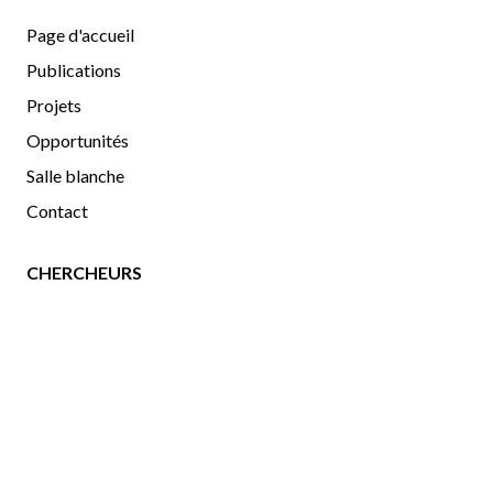
Page d'accueil
Publications
Projets
Opportunités
Salle blanche
Contact
CHERCHEURS
Chercheurs
Gallerie d'images
uOttawa
|
Physics
|
OCIBME
Copyright©2025 GodinLab. Tous droits réservés.