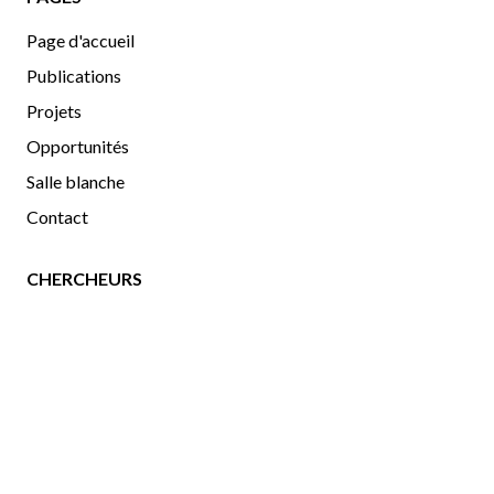
Page d'accueil
Publications
Projets
Opportunités
Salle blanche
Contact
CHERCHEURS
Chercheurs
Gallerie d'images
uOttawa
|
Physics
|
OCIBME
Copyright©2025 GodinLab. Tous droits réservés.