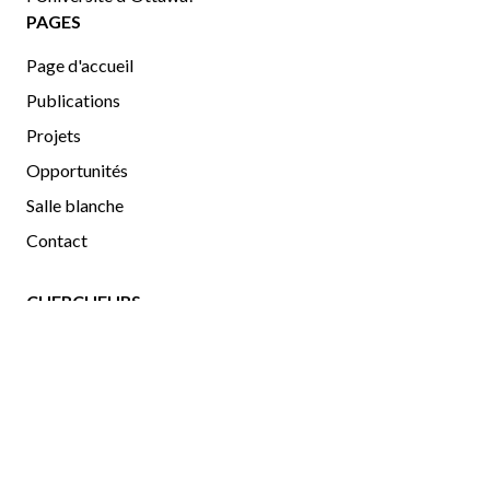
PAGES
Page d'accueil
Publications
Projets
Opportunités
Salle blanche
Contact
CHERCHEURS
Chercheurs
Gallerie d'images
uOttawa
|
Physics
|
OCIBME