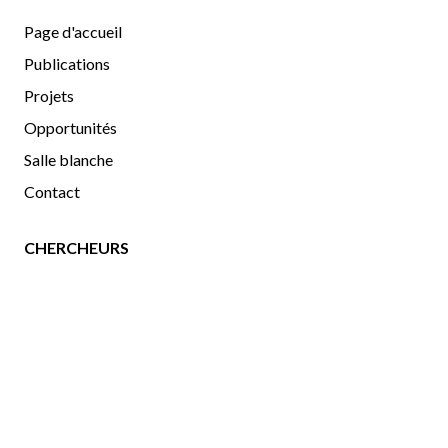
Page d'accueil
Publications
Projets
Opportunités
Salle blanche
Contact
CHERCHEURS
Chercheurs
Gallerie d'images
uOttawa
|
Physics
|
OCIBME
Copyright©2025 GodinLab. Tous droits réservés.