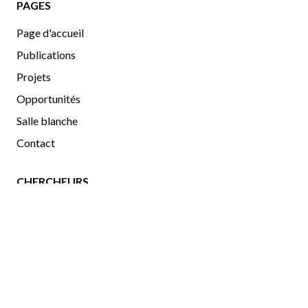
PAGES
Page d'accueil
Publications
Projets
Opportunités
Salle blanche
Contact
CHERCHEURS
Chercheurs
Gallerie d'images
uOttawa
|
Physics
|
OCIBME